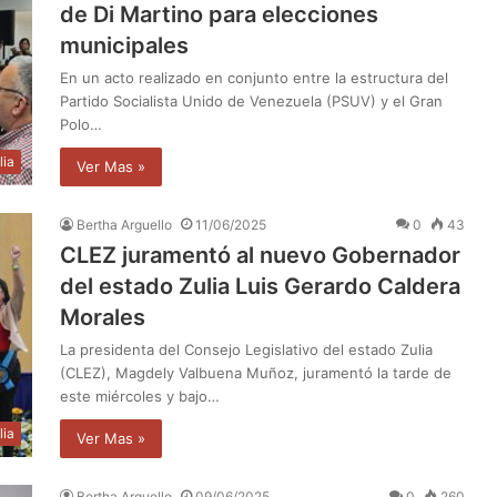
de Di Martino para elecciones
municipales
En un acto realizado en conjunto entre la estructura del
Partido Socialista Unido de Venezuela (PSUV) y el Gran
Polo…
lia
Ver Mas »
Bertha Arguello
11/06/2025
0
43
CLEZ juramentó al nuevo Gobernador
del estado Zulia Luis Gerardo Caldera
Morales
La presidenta del Consejo Legislativo del estado Zulia
(CLEZ), Magdely Valbuena Muñoz, juramentó la tarde de
este miércoles y bajo…
lia
Ver Mas »
Bertha Arguello
09/06/2025
0
260