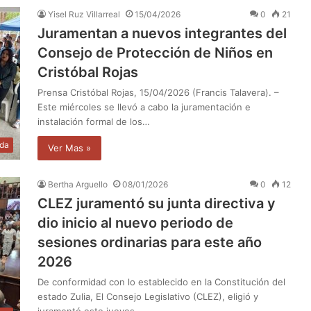
Yisel Ruz Villarreal
15/04/2026
0
21
Juramentan a nuevos integrantes del
Consejo de Protección de Niños en
Cristóbal Rojas
Prensa Cristóbal Rojas, 15/04/2026 (Francis Talavera). –
Este miércoles se llevó a cabo la juramentación e
instalación formal de los…
da
Ver Mas »
Bertha Arguello
08/01/2026
0
12
‎CLEZ juramentó su junta directiva y
dio inicio al nuevo periodo de
sesiones ordinarias para este año
2026
‎De conformidad con lo establecido en la Constitución del
estado Zulia, El Consejo Legislativo (CLEZ), eligió y
juramentó este jueves…