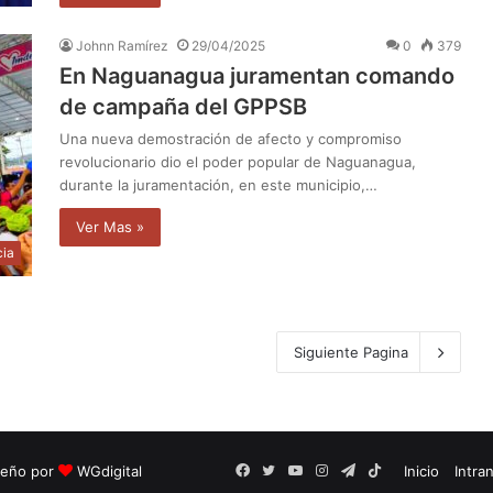
Johnn Ramírez
29/04/2025
0
379
En Naguanagua juramentan comando
de campaña del GPPSB
Una nueva demostración de afecto y compromiso
revolucionario dio el poder popular de Naguanagua,
durante la juramentación, en este municipio,…
Ver Mas »
cia
Siguiente Pagina
seño por
WGdigital
Facebook
Twitter
YouTube
Instagram
Telegram
TikTok
Inicio
Intra