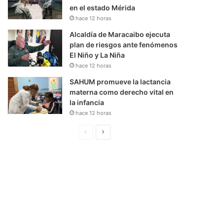
en el estado Mérida
hace 12 horas
Alcaldía de Maracaibo ejecuta
plan de riesgos ante fenómenos
El Niño y La Niña
hace 12 horas
SAHUM promueve la lactancia
materna como derecho vital en
la infancia
hace 12 horas
P
S
á
i
g
g
i
u
n
i
a
e
A
n