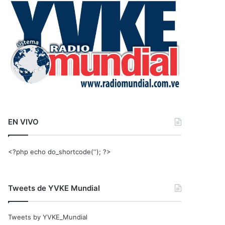
r
:
EN VIVO
<?php echo do_shortcode(‘‘); ?>
Tweets de YVKE Mundial
Tweets by YVKE_Mundial