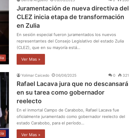
Juramentación de nueva directiva del
CLEZ inicia etapa de transformación
en Zulia
En sesión especial fueron juramentados los nuevos
representantes del Consejo Legislativo del estado Zulia
(CLEZ), que en su mayoría está…
lia
Ver Mas »
Yolimar Caicedo
06/06/2025
0
321
Rafael Lacava jura que no descansará
en su tarea como gobernador
reelecto
En el inmortal Campo de Carabobo, Rafael Lacava fue
oficialmente juramentado como gobernador reelecto del
estado Carabobo, para el período…
cia
Ver Mas »