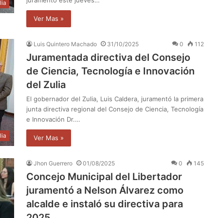
lia
Ver Mas »
Luis Quintero Machado
31/10/2025
0
112
Juramentada directiva del Consejo
de Ciencia, Tecnología e Innovación
del Zulia
El gobernador del Zulia, Luis Caldera, juramentó la primera
junta directiva regional del Consejo de Ciencia, Tecnología
e Innovación Dr.…
lia
Ver Mas »
Jhon Guerrero
01/08/2025
0
145
Concejo Municipal del Libertador
juramentó a Nelson Álvarez como
alcalde e instaló su directiva para
2025