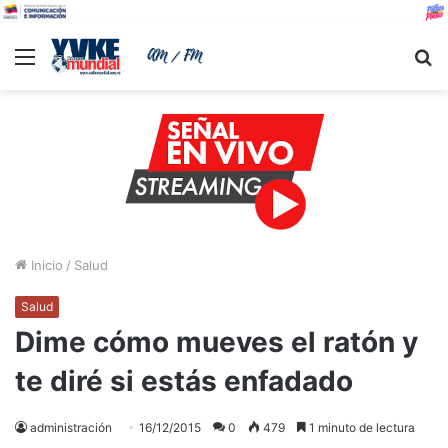
Menu
B
Inicio
/
Salud
Salud
Dime cómo mueves el ratón y
te diré si estás enfadado
administración
16/12/2015
0
479
1 minuto de lectura