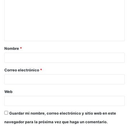
m
e
n
t
a
Nombre
*
r
i
o
Correo electrónico
*
*
Web
Guardar mi nombre, correo electrónico y sitio web en este
navegador para la próxima vez que haga un comentario.