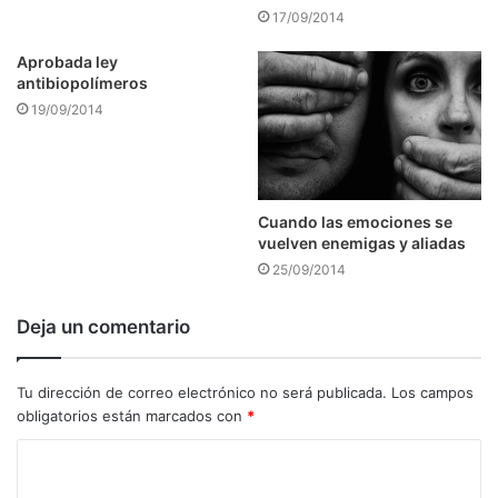
17/09/2014
Aprobada ley
antibiopolímeros
19/09/2014
Cuando las emociones se
vuelven enemigas y aliadas
25/09/2014
Deja un comentario
Tu dirección de correo electrónico no será publicada.
Los campos
obligatorios están marcados con
*
C
o