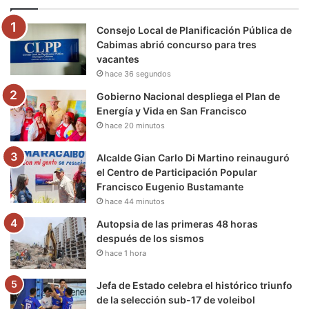
o
e
b
g
r
k
Consejo Local de Planificación Pública de
o
r
e
r
a
Cabimas abrió concurso para tres
vacantes
k
a
m
hace 36 segundos
m
Gobierno Nacional despliega el Plan de
Energía y Vida en San Francisco
hace 20 minutos
Alcalde Gian Carlo Di Martino reinauguró
el Centro de Participación Popular
Francisco Eugenio Bustamante
hace 44 minutos
Autopsia de las primeras 48 horas
después de los sismos
hace 1 hora
Jefa de Estado celebra el histórico triunfo
de la selección sub-17 de voleibol