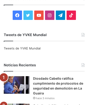
r
:
F
T
Y
I
T
T
a
w
o
n
e
i
c
i
u
s
l
k
Tweets de YVKE Mundial
e
t
T
t
e
T
Tweets de YVKE Mundial
b
t
u
a
g
o
o
e
b
g
r
k
Noticias Recientes
o
r
e
r
a
Diosdado Cabello ratifica
k
a
m
cumplimiento de protocolos de
seguridad en demolición en La
m
Guaira
hace 3 minutos