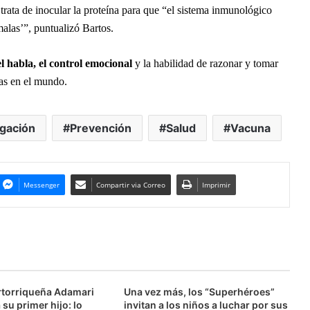
 trata de inocular la proteína para que “el sistema inmunológico
malas’”, puntualizó Bartos.
l habla, el control emocional
y la habilidad de razonar y tomar
nas en el mundo.
igación
Prevención
Salud
Vacuna
Messenger
Compartir via Correo
Imprimir
ertorriqueña Adamari
Una vez más, los “Superhéroes”
su primer hijo: lo
invitan a los niños a luchar por sus