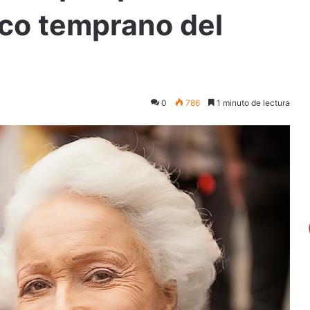
ico temprano del
0
786
1 minuto de lectura