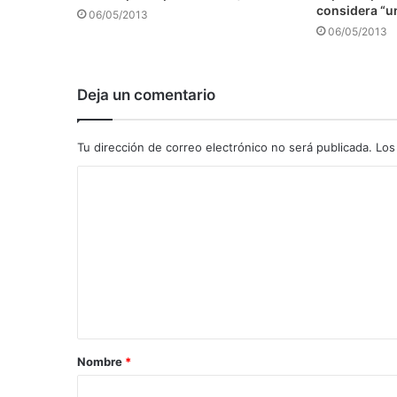
considera “u
06/05/2013
06/05/2013
Deja un comentario
Tu dirección de correo electrónico no será publicada.
Los
C
o
m
e
n
t
a
Nombre
*
r
i