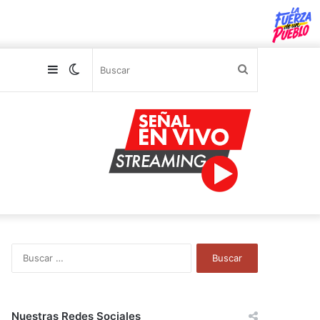
Sidebar
Switch
Buscar
skin
B
u
s
c
a
Nuestras Redes Sociales