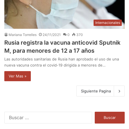
Internacionales
Mariana Torrelles
24/11/2021
0
370
Rusia registra la vacuna anticovid Sputnik
M, para menores de 12 a 17 años
Las autoridades sanitarias de Rusia han aprobado el uso de una
nueva vacuna contra el covid-19 dirigida a menores de…
Ver Mas »
Siguiente Pagina
B
u
s