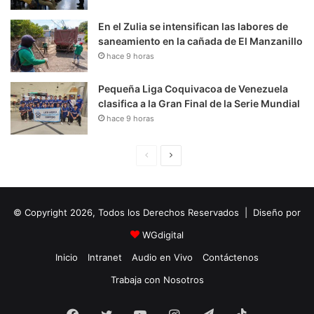
En el Zulia se intensifican las labores de
saneamiento en la cañada de El Manzanillo
hace 9 horas
Pequeña Liga Coquivacoa de Venezuela
clasifica a la Gran Final de la Serie Mundial
hace 9 horas
P
S
á
i
g
g
© Copyright 2026, Todos los Derechos Reservados | Diseño por
i
u
n
i
WGdigital
a
e
Inicio
Intranet
Audio en Vivo
Contáctenos
A
n
Trabaja con Nosotros
n
t
t
e