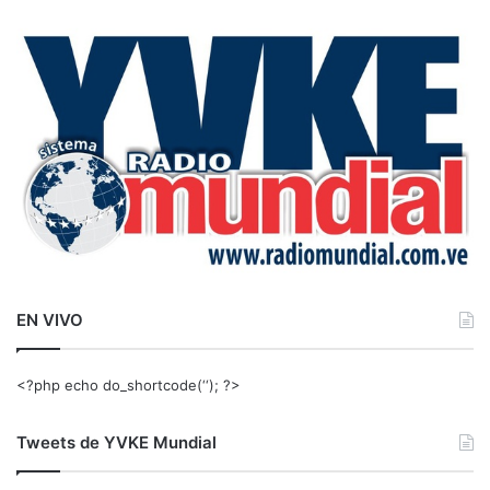
c
a
r
:
EN VIVO
<?php echo do_shortcode(‘‘); ?>
Tweets de YVKE Mundial