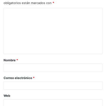
obligatorios están marcados con
*
C
o
m
e
n
t
a
Nombre
*
r
i
o
Correo electrónico
*
*
Web