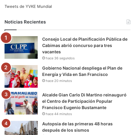
e
t
T
t
e
T
Tweets de YVKE Mundial
b
t
u
a
g
o
Noticias Recientes
o
e
b
g
r
k
Consejo Local de Planificación Pública de
o
r
e
r
a
Cabimas abrió concurso para tres
vacantes
k
a
m
hace 36 segundos
m
Gobierno Nacional despliega el Plan de
Energía y Vida en San Francisco
hace 20 minutos
Alcalde Gian Carlo Di Martino reinauguró
el Centro de Participación Popular
Francisco Eugenio Bustamante
hace 44 minutos
Autopsia de las primeras 48 horas
después de los sismos