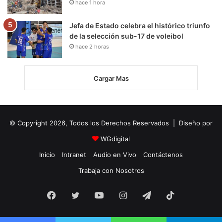
hace 1 hora
Jefa de Estado celebra el histórico triunfo
de la selección sub-17 de voleibol
hace 2 horas
Cargar Mas
© Copyright 2026, Todos los Derechos Reservados | Diseño por
WGdigital
Inicio
Intranet
Audio en Vivo
Contáctenos
Trabaja con Nosotros
Facebook
Twitter
YouTube
Instagram
Telegram
TikTok