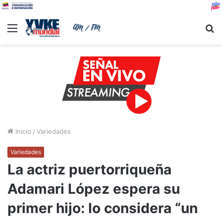
Menu
B
Inicio
/
Variedades
Variedades
La actriz puertorriqueña
Adamari López espera su
primer hijo: lo considera “un