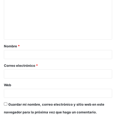
o
m
e
n
t
a
Nombre
*
r
i
o
Correo electrónico
*
*
Web
Guardar mi nombre, correo electrónico y sitio web en este
navegador para la próxima vez que haga un comentario.