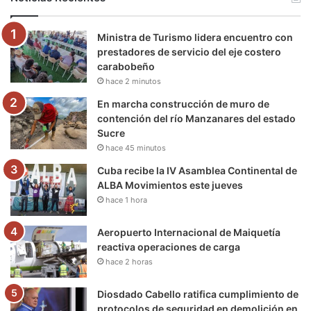
o
e
b
g
r
k
Ministra de Turismo lidera encuentro con
o
r
e
r
a
prestadores de servicio del eje costero
carabobeño
k
a
m
hace 2 minutos
m
En marcha construcción de muro de
contención del río Manzanares del estado
Sucre
hace 45 minutos
Cuba recibe la IV Asamblea Continental de
ALBA Movimientos este jueves
hace 1 hora
Aeropuerto Internacional de Maiquetía
reactiva operaciones de carga
hace 2 horas
Diosdado Cabello ratifica cumplimiento de
protocolos de seguridad en demolición en