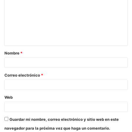
o
m
e
n
t
a
Nombre
*
r
i
o
Correo electrónico
*
*
Web
Guardar mi nombre, correo electrónico y sitio web en este
navegador para la próxima vez que haga un comentario.