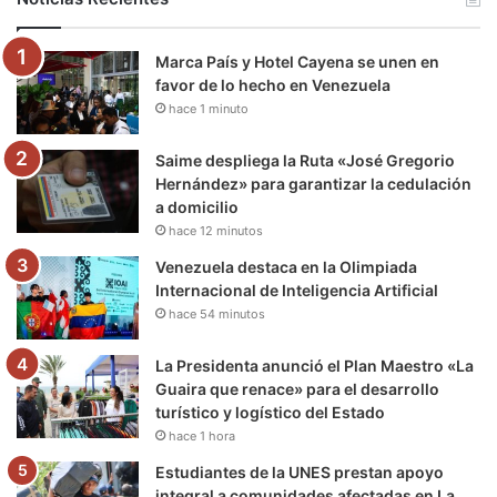
o
e
b
g
r
k
Marca País y Hotel Cayena se unen en
o
r
e
r
a
favor de lo hecho en Venezuela
hace 1 minuto
k
a
m
m
Saime despliega la Ruta «José Gregorio
Hernández» para garantizar la cedulación
a domicilio
hace 12 minutos
Venezuela destaca en la Olimpiada
Internacional de Inteligencia Artificial
hace 54 minutos
La Presidenta anunció el Plan Maestro «La
Guaira que renace» para el desarrollo
turístico y logístico del Estado
hace 1 hora
Estudiantes de la UNES prestan apoyo
integral a comunidades afectadas en La