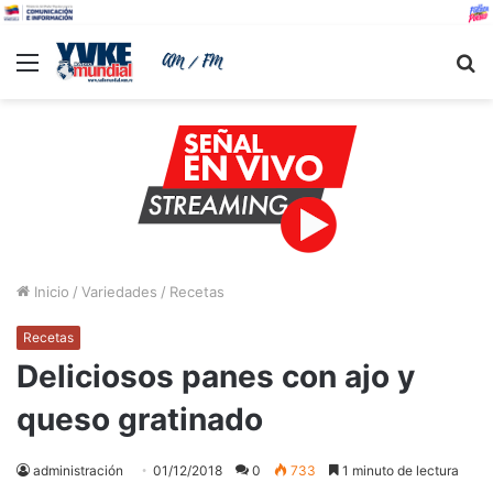
Menu
B
Inicio
/
Variedades
/
Recetas
Recetas
Deliciosos panes con ajo y
queso gratinado
administración
01/12/2018
0
733
1 minuto de lectura