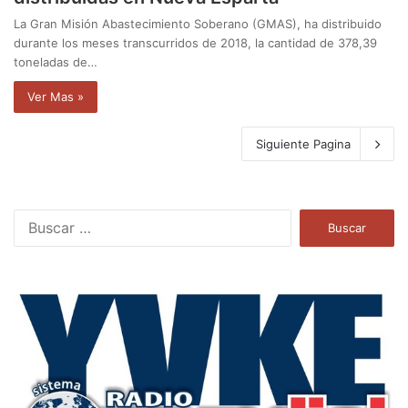
La Gran Misión Abastecimiento Soberano (GMAS), ha distribuido
durante los meses transcurridos de 2018, la cantidad de 378,39
toneladas de…
Ver Mas »
Siguiente Pagina
B
u
s
c
a
r
: