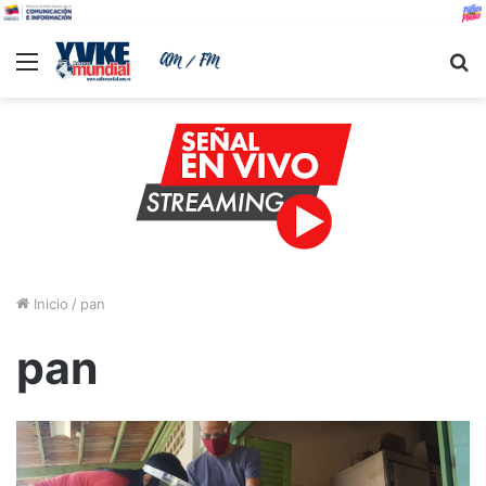
Menu
B
Inicio
/
pan
pan