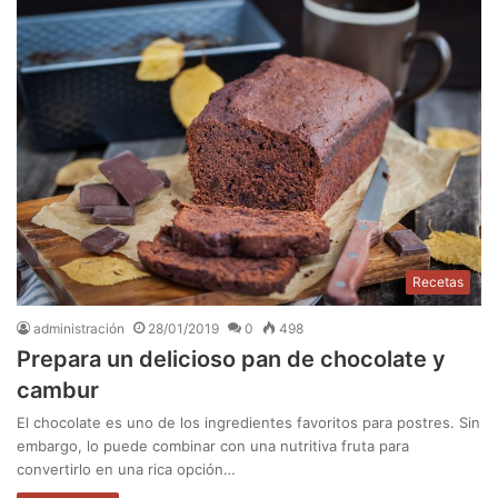
Recetas
administración
28/01/2019
0
498
Prepara un delicioso pan de chocolate y
cambur
El chocolate es uno de los ingredientes favoritos para postres. Sin
embargo, lo puede combinar con una nutritiva fruta para
convertirlo en una rica opción…