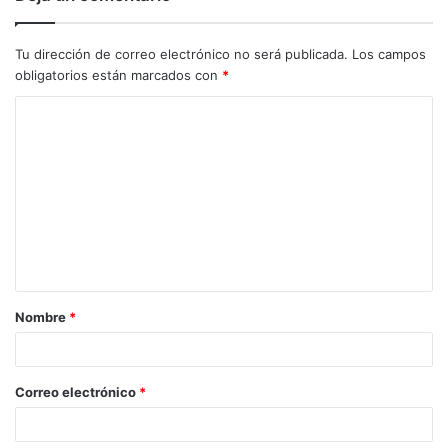
Tu dirección de correo electrónico no será publicada.
Los campos
obligatorios están marcados con
*
C
o
m
e
n
t
a
Nombre
*
r
i
o
Correo electrónico
*
*