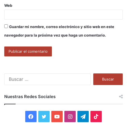
Web
Guardar mi nombre, correo electrónico y sitio web en este
navegador para la próxima vez que haga un comentario.
B
u
s
c
Nuestras Redes Sociales
a
r
:
F
T
Y
I
T
T