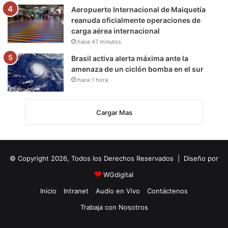
Aeropuerto Internacional de Maiquetía
reanuda oficialmente operaciones de
carga aérea internacional
hace 47 minutos
Brasil activa alerta máxima ante la
amenaza de un ciclón bomba en el sur
hace 1 hora
Cargar Mas
© Copyright 2026, Todos los Derechos Reservados | Diseño por
WGdigital
Inicio
Intranet
Audio en Vivo
Contáctenos
Trabaja con Nosotros