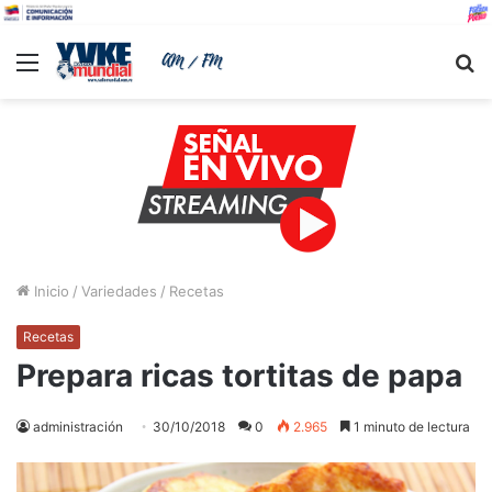
Menu
B
Inicio
/
Variedades
/
Recetas
Recetas
Prepara ricas tortitas de papa
administración
30/10/2018
0
2.965
1 minuto de lectura