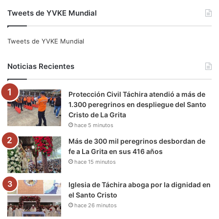
a
w
o
n
e
i
Tweets de YVKE Mundial
c
i
u
s
l
k
e
t
T
t
e
T
Tweets de YVKE Mundial
b
t
u
a
g
o
Noticias Recientes
o
e
b
g
r
k
Protección Civil Táchira atendió a más de
o
r
e
r
a
1.300 peregrinos en despliegue del Santo
Cristo de La Grita
k
a
m
hace 5 minutos
m
Más de 300 mil peregrinos desbordan de
fe a La Grita en sus 416 años
hace 15 minutos
Iglesia de Táchira aboga por la dignidad en
el Santo Cristo
hace 26 minutos