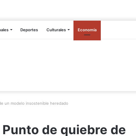
nales
Deportes
Culturales
Economía
 de un modelo insostenible heredado
 Punto de quiebre de