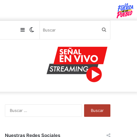
Sidebar
Switch
Buscar
skin
B
u
s
c
a
Nuestras Redes Sociales