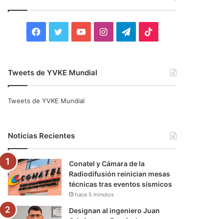
r
:
F
T
Y
I
T
T
a
w
o
n
e
i
c
i
u
s
l
k
Tweets de YVKE Mundial
e
t
T
t
e
T
Tweets de YVKE Mundial
b
t
u
a
g
o
o
e
b
g
r
k
Noticias Recientes
o
r
e
r
a
Conatel y Cámara de la
k
a
m
Radiodifusión reinician mesas
técnicas tras eventos sísmicos
m
hace 5 minutos
Designan al ingeniero Juan