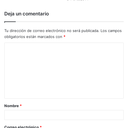
Deja un comentario
Tu dirección de correo electrónico no será publicada.
Los campos
obligatorios están marcados con
*
C
o
m
e
n
t
a
Nombre
*
r
i
o
Correo electrónico
*