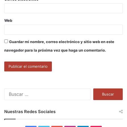
*
Web
Guardar mi nombre, correo electrónico y sitio web en este
navegador para la próxima vez que haga un comentario.
B
u
s
c
Nuestras Redes Sociales
a
r
: