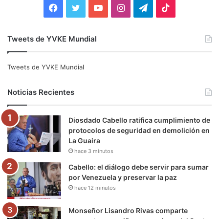
F
T
Y
I
T
T
a
w
o
n
e
i
Tweets de YVKE Mundial
c
i
u
s
l
k
e
t
T
t
e
T
Tweets de YVKE Mundial
b
t
u
a
g
o
Noticias Recientes
o
e
b
g
r
k
Diosdado Cabello ratifica cumplimiento de
o
r
e
r
a
protocolos de seguridad en demolición en
La Guaira
k
a
m
hace 3 minutos
m
Cabello: el diálogo debe servir para sumar
por Venezuela y preservar la paz
hace 12 minutos
Monseñor Lisandro Rivas comparte