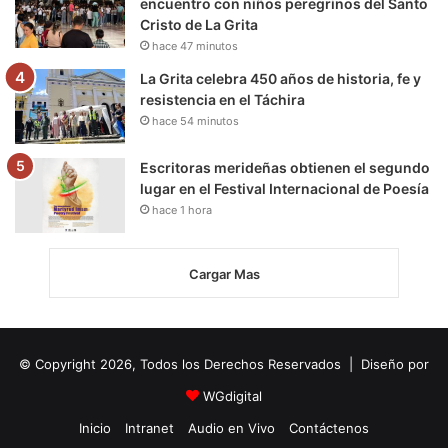
encuentro con niños peregrinos del Santo
Cristo de La Grita
hace 47 minutos
La Grita celebra 450 años de historia, fe y
resistencia en el Táchira
hace 54 minutos
Escritoras merideñas obtienen el segundo
lugar en el Festival Internacional de Poesía
hace 1 hora
Cargar Mas
© Copyright 2026, Todos los Derechos Reservados | Diseño por
WGdigital
Inicio
Intranet
Audio en Vivo
Contáctenos