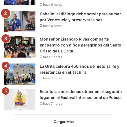
k
a
m
hace 6 horas
m
Cabello: el diálogo debe servir para sumar
por Venezuela y preservar la paz
hace 6 horas
Monseñor Lisandro Rivas comparte
encuentro con niños peregrinos del Santo
Cristo de La Grita
hace 7 horas
La Grita celebra 450 años de historia, fe y
resistencia en el Táchira
hace 7 horas
Escritoras merideñas obtienen el segundo
lugar en el Festival Internacional de Poesía
hace 7 horas
Cargar Mas