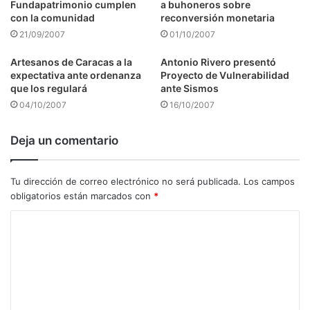
Fundapatrimonio cumplen
a buhoneros sobre
con la comunidad
reconversión monetaria
21/09/2007
01/10/2007
Artesanos de Caracas a la
Antonio Rivero presentó
expectativa ante ordenanza
Proyecto de Vulnerabilidad
que los regulará
ante Sismos
04/10/2007
16/10/2007
Deja un comentario
Tu dirección de correo electrónico no será publicada.
Los campos
obligatorios están marcados con
*
C
o
m
e
n