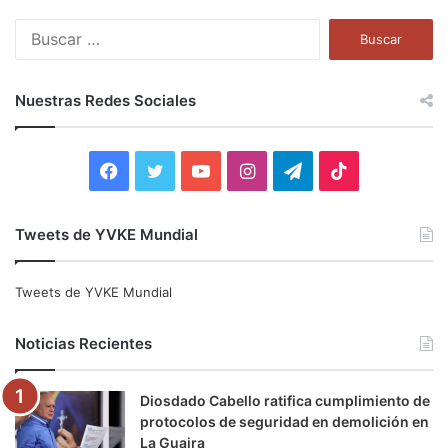
B
u
s
c
Nuestras Redes Sociales
a
r
:
F
T
Y
I
T
T
a
w
o
n
e
i
Tweets de YVKE Mundial
c
i
u
s
l
k
e
t
T
t
e
T
Tweets de YVKE Mundial
b
t
u
a
g
o
Noticias Recientes
o
e
b
g
r
k
Diosdado Cabello ratifica cumplimiento de
o
r
e
r
a
protocolos de seguridad en demolición en
La Guaira