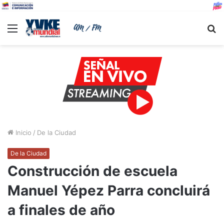
Menu
B
Inicio
/
De la Ciudad
De la Ciudad
Construcción de escuela
Manuel Yépez Parra concluirá
a finales de año