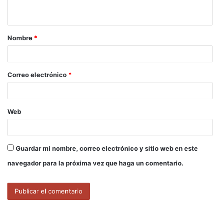
t
a
Nombre
*
r
i
o
Correo electrónico
*
*
Web
Guardar mi nombre, correo electrónico y sitio web en este
navegador para la próxima vez que haga un comentario.