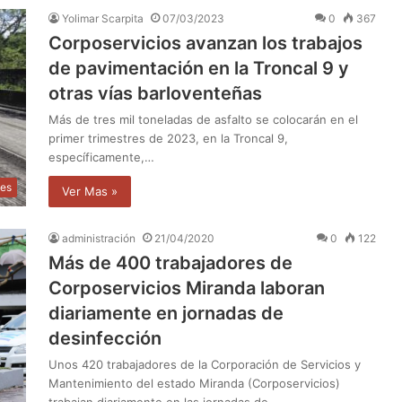
Yolimar Scarpita
07/03/2023
0
367
Corposervicios avanzan los trabajos
de pavimentación en la Troncal 9 y
otras vías barloventeñas
Más de tres mil toneladas de asfalto se colocarán en el
primer trimestres de 2023, en la Troncal 9,
específicamente,…
les
Ver Mas »
administración
21/04/2020
0
122
Más de 400 trabajadores de
Corposervicios Miranda laboran
diariamente en jornadas de
desinfección
Unos 420 trabajadores de la Corporación de Servicios y
Mantenimiento del estado Miranda (Corposervicios)
trabajan diariamente en las jornadas de…