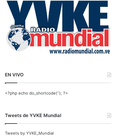
r
:
EN VIVO
<?php echo do_shortcode(‘‘); ?>
Tweets de YVKE Mundial
Tweets by YVKE_Mundial