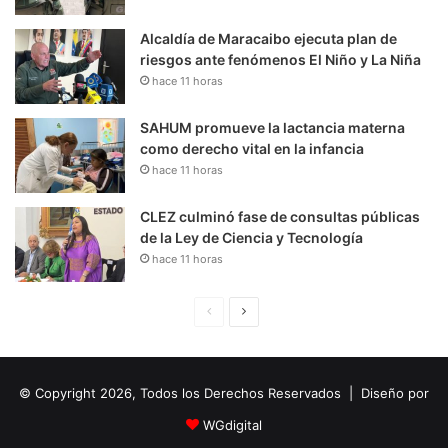
Alcaldía de Maracaibo ejecuta plan de
riesgos ante fenómenos El Niño y La Niña
hace 11 horas
SAHUM promueve la lactancia materna
como derecho vital en la infancia
hace 11 horas
CLEZ culminó fase de consultas públicas
de la Ley de Ciencia y Tecnología
hace 11 horas
P
S
á
i
g
g
© Copyright 2026, Todos los Derechos Reservados | Diseño por
i
u
n
i
WGdigital