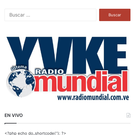
B
u
s
c
a
r
:
EN VIVO
<?php echo do_shortcode(‘‘); ?>