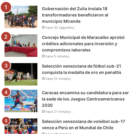
Gobernación del Zulia instala 18
o
r
e
r
a
transformadores beneficiaron al
municipio Miranda
k
a
m
hace 32 segundos
m
Concejo Municipal de Maracaibo aprobó
créditos adicionales para inversión y
compromisos laborales
hace 5 minutos
Selección venezolana de fútbol sub-21
conquista la medalla de oro en penaltis
hace 12 minutos
Caracas encamina su candidatura para ser
la sede de los Juegos Centroamericanos
2030
hace 21 minutos
Selección venezolana de voleibol sub-17
vence a Perú en el Mundial de Chile
hace 25 minutos