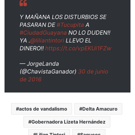
Y MAÑANA LOS DISTURBIOS SE
PASARAN DE
#Tucupita
A
#CiudadGuayana
NO LO DUDEN!!
YA .
@liliantintori
LLEVO EL
DINERO!!
https://t.co/vpEKUi1FZw
— JorgeLanda
(@ChavistaGanador)
30 de junio
de 2016
actos de vandalismo
Delta Amacuro
Gobernadora Lizeta Hernández
Lilian Tintori
Saqueos