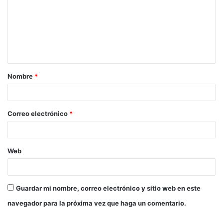
m
e
n
t
a
Nombre
*
r
i
o
Correo electrónico
*
*
Web
Guardar mi nombre, correo electrónico y sitio web en este
navegador para la próxima vez que haga un comentario.