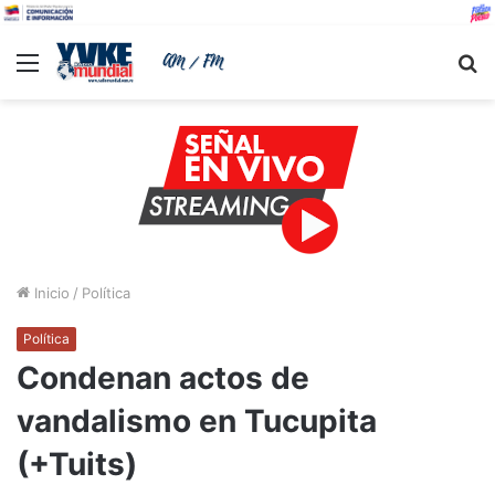
Menu
B
Inicio
/
Política
Política
Condenan actos de
vandalismo en Tucupita
(+Tuits)