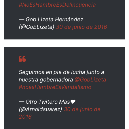
#NoEsHambreEsDelincuencia
— Gob.Lizeta Hernández
(@GobLizeta)
30 de junio de 2016
Seguimos en pie de lucha junto a
nuestra gobernadora
@GobLizeta
#noesHambreEsVandalismo
— Otro Twitero Mas♥
(@Arnoldsuarez)
30 de junio de
2016