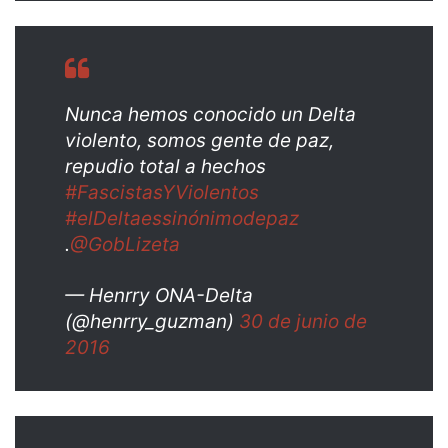
Nunca hemos conocido un Delta
violento, somos gente de paz,
repudio total a hechos
#FascistasYViolentos
#elDeltaessinónimodepaz
.
@GobLizeta
— Henrry ONA-Delta
(@henrry_guzman)
30 de junio de
2016