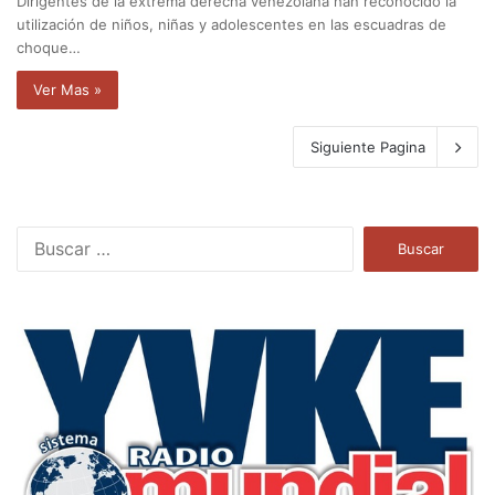
Dirigentes de la extrema derecha venezolana han reconocido la
utilización de niños, niñas y adolescentes en las escuadras de
choque…
Ver Mas »
Siguiente Pagina
B
u
s
c
a
r
: