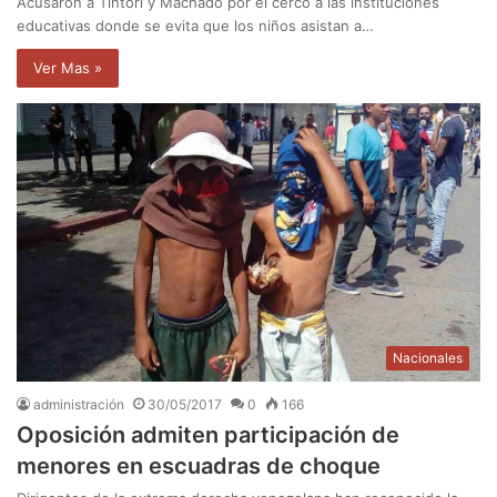
Acusaron a Tintori y Machado por el cerco a las instituciones
educativas donde se evita que los niños asistan a…
Ver Mas »
Nacionales
administración
30/05/2017
0
166
Oposición admiten participación de
menores en escuadras de choque