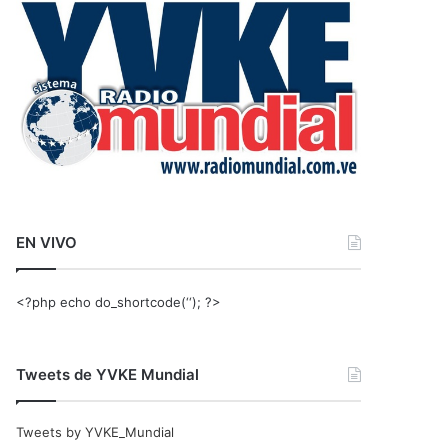
r
:
EN VIVO
<?php echo do_shortcode(‘‘); ?>
Tweets de YVKE Mundial
Tweets by YVKE_Mundial