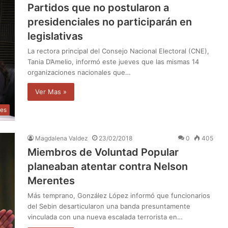
Partidos que no postularon a
presidenciales no participarán en
legislativas
La rectora principal del Consejo Nacional Electoral (CNE),
Tania D’Amelio, informó este jueves que las mismas 14
organizaciones nacionales que…
Ver Mas »
les
Magdalena Valdez
23/02/2018
0
405
Miembros de Voluntad Popular
planeaban atentar contra Nelson
Merentes
Más temprano, González López informó que funcionarios
del Sebin desarticularon una banda presuntamente
vinculada con una nueva escalada terrorista en…