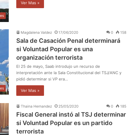
Ver Mas »
les
Magdalena Valdez
17/06/2020
0
158
Sala de Casación Penal determinará
si Voluntad Popular es una
organización terrorista
El 25 de mayo, Saab introdujo un recurso de
interpretación ante la Sala Constitucional del TSJ/ANC y
pidió determinar si VP era…
les
Ver Mas »
Thaina Hernandez
25/05/2020
0
185
Fiscal General instó al TSJ determinar
si Voluntad Popular es un partido
terrorista