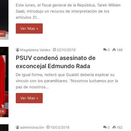
Este lunes, el fiscal general de la República, Tarek William
Saab, introdujo un recurso de interpretación de los
artículos 31…
Ver Mas »
les
Magdalena Valdez
22/10/2019
0
166
PSUV condenó asesinato de
exconcejal Edmundo Rada
De igual forma, reiteró que Guaidó debería explicar su
vinculo con los paramilitares. "Nosotros luchamos por la
paz de nosotros…
Ver Mas »
ica
administración
15/03/2018
0
162