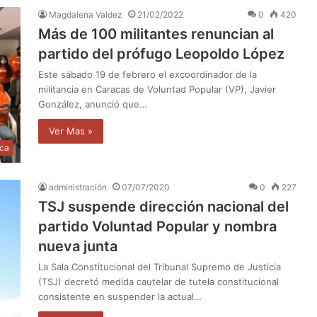
Magdalena Valdez
21/02/2022
0
420
Más de 100 militantes renuncian al
partido del prófugo Leopoldo López
Este sábado 19 de febrero el excoordinador de la
militancia en Caracas de Voluntad Popular (VP), Javier
González, anunció que…
Ver Mas »
ica
administración
07/07/2020
0
227
TSJ suspende dirección nacional del
partido Voluntad Popular y nombra
nueva junta
La Sala Constitucional del Tribunal Supremo de Justicia
(TSJ) decretó medida cautelar de tutela constitucional
consistente en suspender la actual…