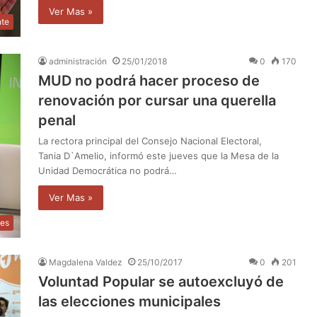
Ver Mas »
nte
administración
25/01/2018
0
170
MUD no podrá hacer proceso de
renovación por cursar una querella
penal
La rectora principal del Consejo Nacional Electoral,
Tania D`Amelio, informó este jueves que la Mesa de la
Unidad Democrática no podrá…
Ver Mas »
les
Magdalena Valdez
25/10/2017
0
201
Voluntad Popular se autoexcluyó de
las elecciones municipales