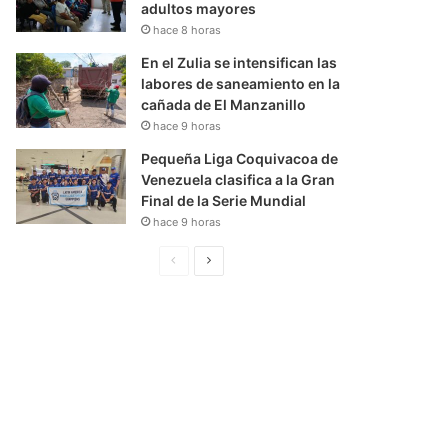
adultos mayores
hace 8 horas
En el Zulia se intensifican las
labores de saneamiento en la
cañada de El Manzanillo
hace 9 horas
Pequeña Liga Coquivacoa de
Venezuela clasifica a la Gran
Final de la Serie Mundial
hace 9 horas
P
S
á
i
g
g
i
u
n
i
a
e
A
n