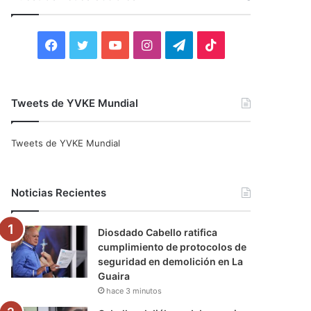
r
:
F
T
Y
I
T
T
a
w
o
n
e
i
c
i
u
s
l
k
Tweets de YVKE Mundial
e
t
T
t
e
T
Tweets de YVKE Mundial
b
t
u
a
g
o
o
e
b
g
r
k
Noticias Recientes
o
r
e
r
a
Diosdado Cabello ratifica
k
a
m
cumplimiento de protocolos de
seguridad en demolición en La
m
Guaira
hace 3 minutos