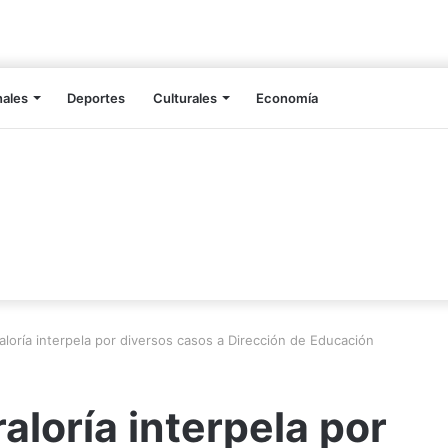
nales
Deportes
Culturales
Economía
loría interpela por diversos casos a Dirección de Educación
aloría interpela por