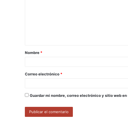
o
m
e
n
t
a
Nombre
*
r
i
o
Correo electrónico
*
*
Guardar mi nombre, correo electrónico y sitio web en