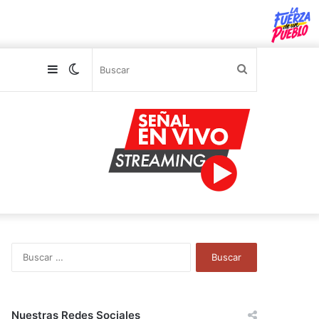
Sidebar
Switch
Buscar
skin
B
u
s
c
a
Nuestras Redes Sociales