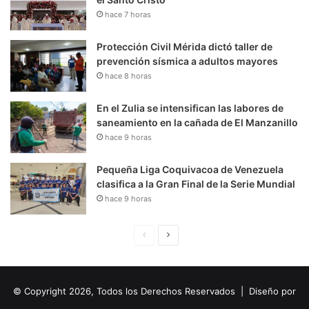
hace 7 horas
Protección Civil Mérida dictó taller de
prevención sísmica a adultos mayores
hace 8 horas
En el Zulia se intensifican las labores de
saneamiento en la cañada de El Manzanillo
hace 9 horas
Pequeña Liga Coquivacoa de Venezuela
clasifica a la Gran Final de la Serie Mundial
hace 9 horas
P
S
á
i
g
g
© Copyright 2026, Todos los Derechos Reservados | Diseño por
i
u