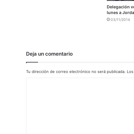
Delegación v
lunes a Jord
03/11/2014
Deja un comentario
Tu dirección de correo electrónico no será publicada.
Los
C
o
m
e
n
t