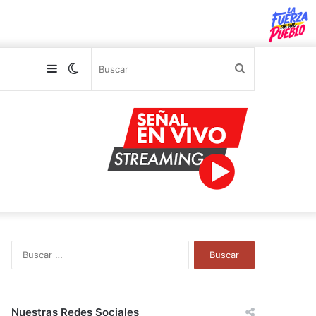
Sidebar
Switch
Buscar
skin
B
u
s
c
a
Nuestras Redes Sociales