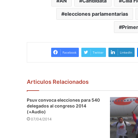
AN
Candidata
Cilia F
elecciones parlamentarias
Prime
Facebook
Twitter
LinkedIn
Articulos Relacionados
Psuv convoca elecciones para 540
delegados al congreso 2014
(+Audio)
07/04/2014