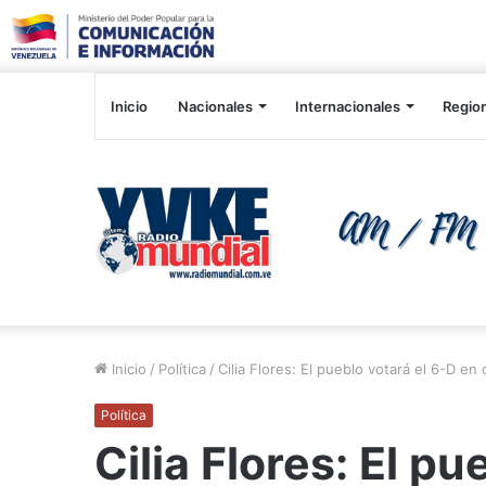
Inicio
Nacionales
Internacionales
Regio
Inicio
/
Política
/
Cilia Flores: El pueblo votará el 6-D en
Política
Cilia Flores: El pu