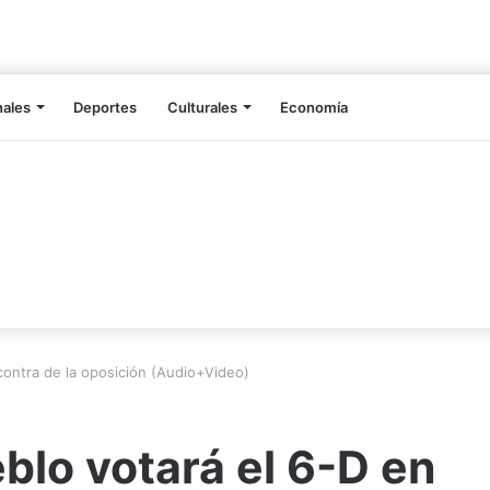
nales
Deportes
Culturales
Economía
 contra de la oposición (Audio+Video)
eblo votará el 6-D en