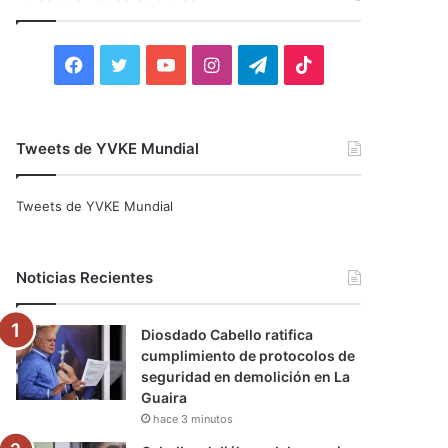
r
:
F
T
Y
I
T
T
a
w
o
n
e
i
c
i
u
s
l
k
Tweets de YVKE Mundial
e
t
T
t
e
T
Tweets de YVKE Mundial
b
t
u
a
g
o
o
e
b
g
r
k
Noticias Recientes
o
r
e
r
a
Diosdado Cabello ratifica
k
a
m
cumplimiento de protocolos de
seguridad en demolición en La
m
Guaira
hace 3 minutos