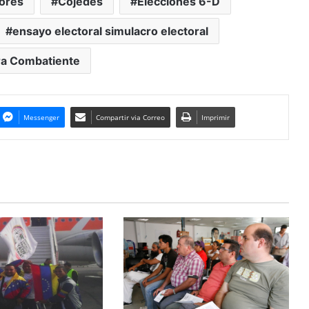
lores
Cojedes
Elecciones 6-D
ensayo electoral simulacro electoral
ra Combatiente
Messenger
Compartir via Correo
Imprimir