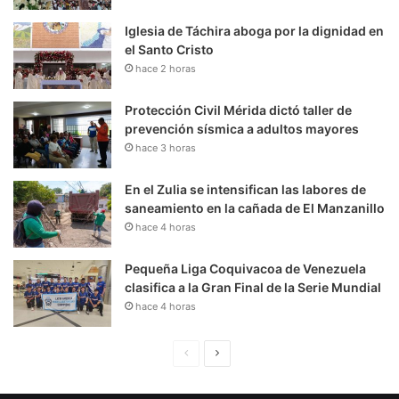
Iglesia de Táchira aboga por la dignidad en
el Santo Cristo
hace 2 horas
Protección Civil Mérida dictó taller de
prevención sísmica a adultos mayores
hace 3 horas
En el Zulia se intensifican las labores de
saneamiento en la cañada de El Manzanillo
hace 4 horas
Pequeña Liga Coquivacoa de Venezuela
clasifica a la Gran Final de la Serie Mundial
hace 4 horas
P
S
á
i