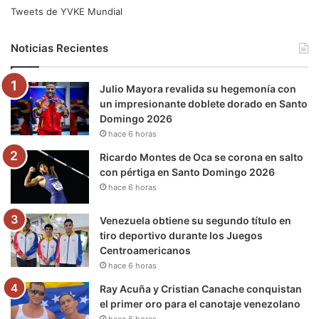
e
t
T
t
e
T
Tweets de YVKE Mundial
b
t
u
a
g
o
Noticias Recientes
o
e
b
g
r
k
Julio Mayora revalida su hegemonía con
o
r
e
r
a
un impresionante doblete dorado en Santo
Domingo 2026
k
a
m
hace 6 horas
m
Ricardo Montes de Oca se corona en salto
con pértiga en Santo Domingo 2026
hace 6 horas
Venezuela obtiene su segundo título en
tiro deportivo durante los Juegos
Centroamericanos
hace 6 horas
Ray Acuña y Cristian Canache conquistan
el primer oro para el canotaje venezolano