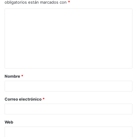
obligatorios están marcados con
*
C
o
m
e
n
t
a
Nombre
*
r
i
o
Correo electrónico
*
*
Web