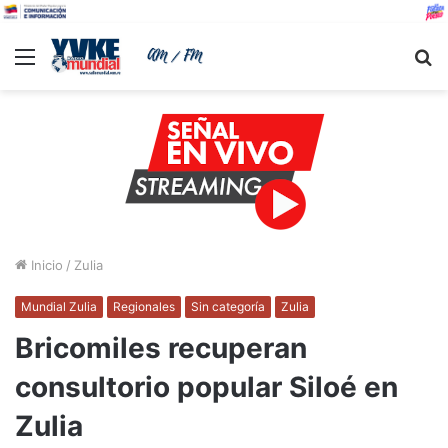
Menu
B
Inicio
/
Zulia
Mundial Zulia
Regionales
Sin categoría
Zulia
Bricomiles recuperan
consultorio popular Siloé en
Zulia