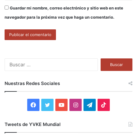
Guardar mi nombre, correo electrónico y sitio web en este
navegador para la próxima vez que haga un comentario.
B
u
s
c
Nuestras Redes Sociales
a
r
:
F
T
Y
I
T
T
a
w
o
n
e
i
Tweets de YVKE Mundial
c
i
u
s
l
k