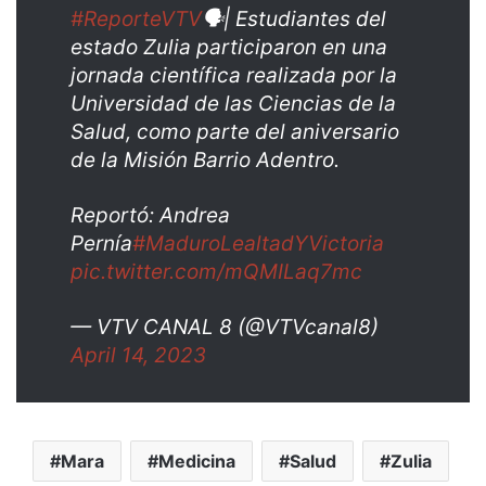
#ReporteVTV
🗣️| Estudiantes del
estado Zulia participaron en una
jornada científica realizada por la
Universidad de las Ciencias de la
Salud, como parte del aniversario
de la Misión Barrio Adentro.
Reportó: Andrea
Pernía
#MaduroLealtadYVictoria
pic.twitter.com/mQMILaq7mc
— VTV CANAL 8 (@VTVcanal8)
April 14, 2023
Mara
Medicina
Salud
Zulia