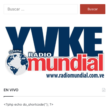
B
u
s
c
a
r
:
EN VIVO
<?php echo do_shortcode(‘‘); ?>