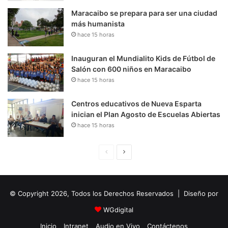
Maracaibo se prepara para ser una ciudad
más humanista
hace 15 horas
Inauguran el Mundialito Kids de Fútbol de
Salón con 600 niños en Maracaibo
hace 15 horas
Centros educativos de Nueva Esparta
inician el Plan Agosto de Escuelas Abiertas
hace 15 horas
P
S
á
i
g
g
© Copyright 2026, Todos los Derechos Reservados | Diseño por
i
u
n
i
WGdigital
a
e
Inicio
Intranet
Audio en Vivo
Contáctenos