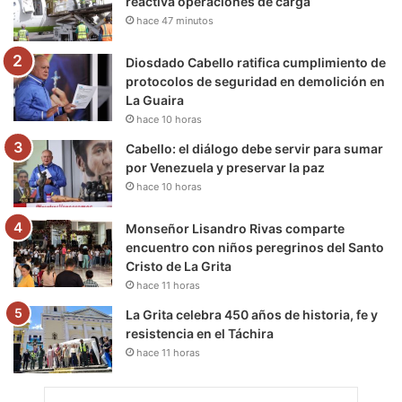
reactiva operaciones de carga
hace 47 minutos
k
a
m
m
Diosdado Cabello ratifica cumplimiento de
protocolos de seguridad en demolición en
La Guaira
hace 10 horas
Cabello: el diálogo debe servir para sumar
por Venezuela y preservar la paz
hace 10 horas
Monseñor Lisandro Rivas comparte
encuentro con niños peregrinos del Santo
Cristo de La Grita
hace 11 horas
La Grita celebra 450 años de historia, fe y
resistencia en el Táchira
hace 11 horas