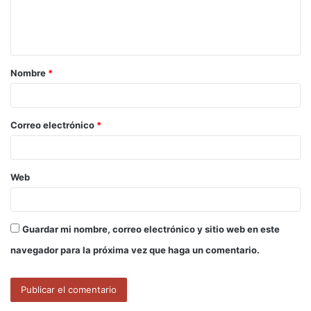
n
t
a
Nombre
*
r
i
o
Correo electrónico
*
*
Web
Guardar mi nombre, correo electrónico y sitio web en este
navegador para la próxima vez que haga un comentario.