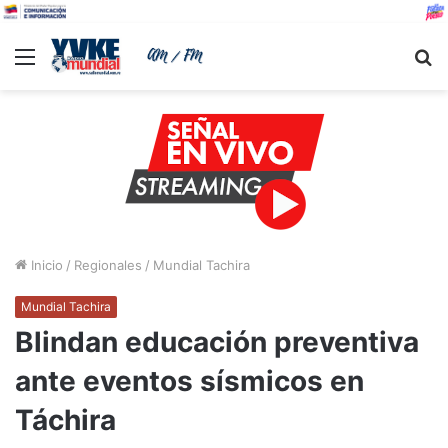
Menu
B
Inicio
/
Regionales
/
Mundial Tachira
Mundial Tachira
Blindan educación preventiva
ante eventos sísmicos en
Táchira