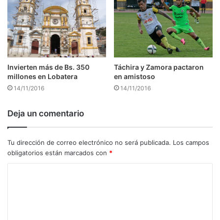
Táchira y Zamora pactaron
Invierten más de Bs. 350
en amistoso
millones en Lobatera
14/11/2016
14/11/2016
Deja un comentario
Tu dirección de correo electrónico no será publicada.
Los campos
obligatorios están marcados con
*
C
o
m
e