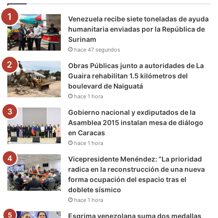
o
e
b
g
r
k
Venezuela recibe siete toneladas de ayuda
o
r
e
r
a
humanitaria enviadas por la República de
Surinam
k
a
m
hace 47 segundos
m
Obras Públicas junto a autoridades de La
Guaira rehabilitan 1.5 kilómetros del
boulevard de Naiguatá
hace 1 hora
Gobierno nacional y exdiputados de la
Asamblea 2015 instalan mesa de diálogo
en Caracas
hace 1 hora
Vicepresidente Menéndez: “La prioridad
radica en la reconstrucción de una nueva
forma ocupación del espacio tras el
doblete sísmico
hace 1 hora
Esgrima venezolana suma dos medallas