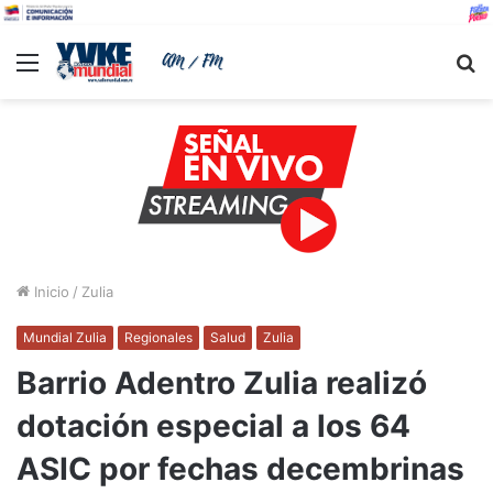
Menu
B
Inicio
/
Zulia
Mundial Zulia
Regionales
Salud
Zulia
Barrio Adentro Zulia realizó
dotación especial a los 64
ASIC por fechas decembrinas