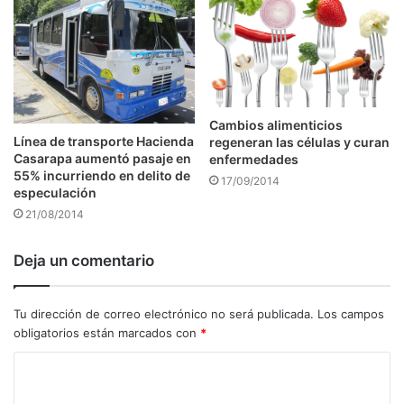
Cambios alimenticios
Línea de transporte Hacienda
regeneran las células y curan
Casarapa aumentó pasaje en
enfermedades
55% incurriendo en delito de
17/09/2014
especulación
21/08/2014
Deja un comentario
Tu dirección de correo electrónico no será publicada.
Los campos
obligatorios están marcados con
*
C
o