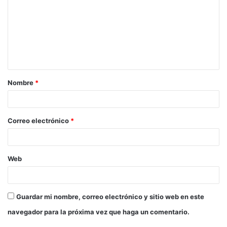
m
e
n
t
a
Nombre
*
r
i
o
Correo electrónico
*
*
Web
Guardar mi nombre, correo electrónico y sitio web en este
navegador para la próxima vez que haga un comentario.