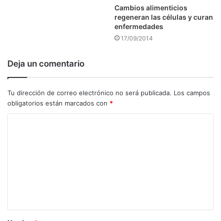
Cambios alimenticios
regeneran las células y curan
enfermedades
17/09/2014
Deja un comentario
Tu dirección de correo electrónico no será publicada.
Los campos
obligatorios están marcados con
*
C
o
m
e
n
t
a