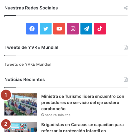
c
Nuestras Redes Sociales
a
r
:
F
T
Y
I
T
T
a
w
o
n
e
i
Tweets de YVKE Mundial
c
i
u
s
l
k
e
t
T
t
e
T
Tweets de YVKE Mundial
b
t
u
a
g
o
Noticias Recientes
o
e
b
g
r
k
Ministra de Turismo lidera encuentro con
o
r
e
r
a
prestadores de servicio del eje costero
carabobeño
k
a
m
hace 25 minutos
m
Brigadistas en Caracas se capacitan para
reforzar la protección infantil en