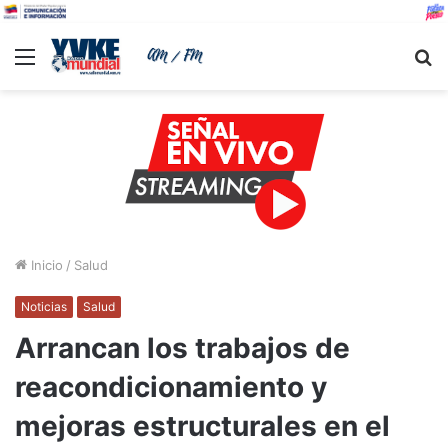
Menu
B
Inicio
/
Salud
Noticias
Salud
Arrancan los trabajos de
reacondicionamiento y
mejoras estructurales en el