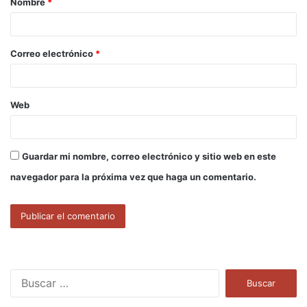
Nombre
*
r
i
o
Correo electrónico
*
*
Web
Guardar mi nombre, correo electrónico y sitio web en este
navegador para la próxima vez que haga un comentario.
B
u
s