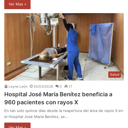
Ver Mas »
Salud
Leyne León
30/04/2026
0
17
Hospital José María Benítez beneficia a
960 pacientes con rayos X
En tan solo quince días desde la reapertura del área de rayos X en
el Hospital José María Benítez, se…
Ver Mas »