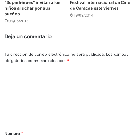
“Superhéroes” invitan a los
Festival Internacional de Cine
niños a luchar por sus
de Caracas este viernes
sueños
19/09/2014
06/05/2013
Deja un comentario
Tu dirección de correo electrónico no será publicada.
Los campos
obligatorios están marcados con
*
C
o
m
e
n
t
a
Nombre
*
r