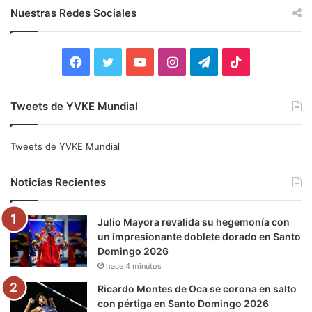
c
Nuestras Redes Sociales
a
r
:
F
T
Y
I
T
T
a
w
o
n
e
i
Tweets de YVKE Mundial
c
i
u
s
l
k
e
t
T
t
e
T
Tweets de YVKE Mundial
b
t
u
a
g
o
Noticias Recientes
o
e
b
g
r
k
Julio Mayora revalida su hegemonía con
o
r
e
r
a
un impresionante doblete dorado en Santo
Domingo 2026
k
a
m
hace 4 minutos
m
Ricardo Montes de Oca se corona en salto
con pértiga en Santo Domingo 2026