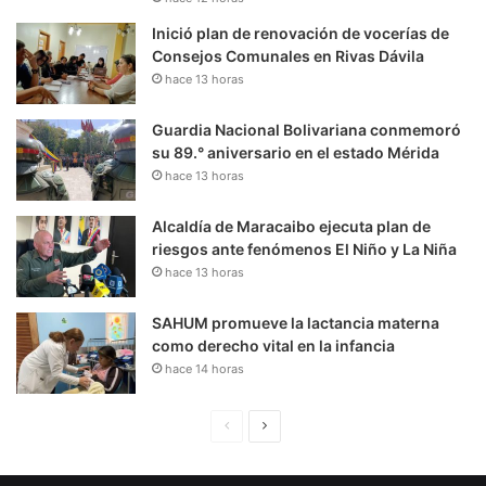
Inició plan de renovación de vocerías de
Consejos Comunales en Rivas Dávila
hace 13 horas
Guardia Nacional Bolivariana conmemoró
su 89.° aniversario en el estado Mérida
hace 13 horas
Alcaldía de Maracaibo ejecuta plan de
riesgos ante fenómenos El Niño y La Niña
hace 13 horas
SAHUM promueve la lactancia materna
como derecho vital en la infancia
hace 14 horas
P
S
á
i