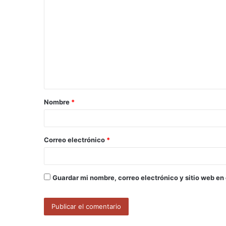
o
m
e
n
t
a
Nombre
*
r
i
o
Correo electrónico
*
*
Guardar mi nombre, correo electrónico y sitio web en