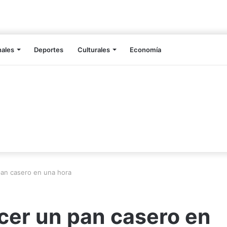
nales
Deportes
Culturales
Economía
an casero en una hora
er un pan casero en