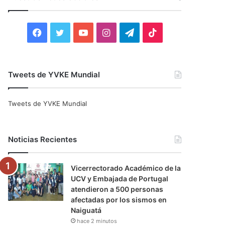
r
:
F
T
Y
I
T
T
a
w
o
n
e
i
c
i
u
s
l
k
Tweets de YVKE Mundial
e
t
T
t
e
T
Tweets de YVKE Mundial
b
t
u
a
g
o
o
e
b
g
r
k
Noticias Recientes
o
r
e
r
a
Vicerrectorado Académico de la
k
a
m
UCV y Embajada de Portugal
atendieron a 500 personas
m
afectadas por los sismos en
Naiguatá
hace 2 minutos