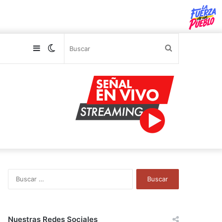
Sidebar
Switch
Buscar
skin
B
u
s
c
a
Nuestras Redes Sociales