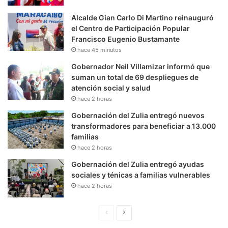
Alcalde Gian Carlo Di Martino reinauguró
el Centro de Participación Popular
Francisco Eugenio Bustamante
hace 45 minutos
Gobernador Neil Villamizar informó que
suman un total de 69 despliegues de
atención social y salud
hace 2 horas
Gobernación del Zulia entregó nuevos
transformadores para beneficiar a 13.000
familias
hace 2 horas
Gobernación del Zulia entregó ayudas
sociales y ténicas a familias vulnerables
hace 2 horas
P
S
á
i