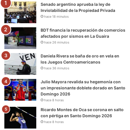
Senado argentino aprueba la ley de
o
r
e
r
a
Inviolabilidad de la Propiedad Privada
hace 18 minutos
k
a
m
m
BDT financia la recuperación de comercios
afectados por sismos en La Guaira
hace 26 minutos
Daniela Rivera se baña de oro en vela en
los Juegos Centroamericanos
hace 36 minutos
Julio Mayora revalida su hegemonía con
un impresionante doblete dorado en Santo
Domingo 2026
hace 8 horas
Ricardo Montes de Oca se corona en salto
con pértiga en Santo Domingo 2026
hace 8 horas