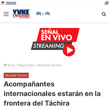
Menu
B
Inicio
/
Regionales
/
Mundial Tachira
Mundial Tachira
Acompañantes
internacionales estarán en la
frontera del Táchira