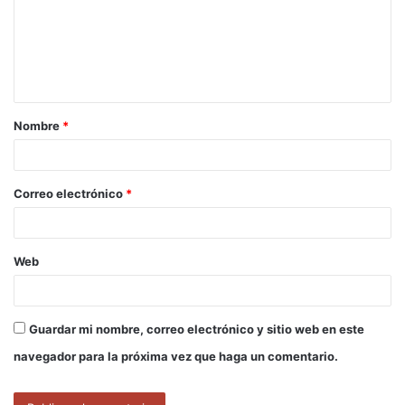
e
n
t
a
Nombre
*
r
i
o
Correo electrónico
*
*
Web
Guardar mi nombre, correo electrónico y sitio web en este
navegador para la próxima vez que haga un comentario.