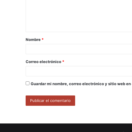
e
n
t
a
Nombre
*
r
i
o
Correo electrónico
*
*
Guardar mi nombre, correo electrónico y sitio web en