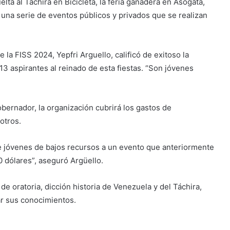
lta al Táchira en Bicicleta, la feria ganadera en Asogata,
 y una serie de eventos públicos y privados que se realizan
 la FISS 2024, Yepfri Arguello, calificó de exitoso la
3 aspirantes al reinado de esta fiestas. “Son jóvenes
obernador, la organización cubrirá los gastos de
 otros.
de jóvenes de bajos recursos a un evento que anteriormente
0 dólares”, aseguró Argüello.
de oratoria, dicción historia de Venezuela y del Táchira,
ar sus conocimientos.