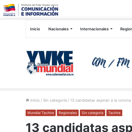
Inicio
Nacionales
Internacionales
Regio
Inicio
/
Sin categoría
/
13 candidatas aspiran a la corona
Mundial Tachira
Regionales
Sin categoría
Tachira
13 candidatas aspi