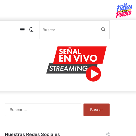
Sidebar
Switch
Buscar
skin
B
u
s
c
a
Nuestras Redes Sociales