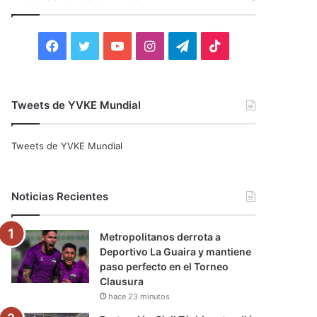
r
:
F
T
Y
I
T
T
a
w
o
n
e
i
c
i
u
s
l
k
Tweets de YVKE Mundial
e
t
T
t
e
T
Tweets de YVKE Mundial
b
t
u
a
g
o
o
e
b
g
r
k
Noticias Recientes
o
r
e
r
a
Metropolitanos derrota a
k
a
m
Deportivo La Guaira y mantiene
paso perfecto en el Torneo
m
Clausura
hace 23 minutos