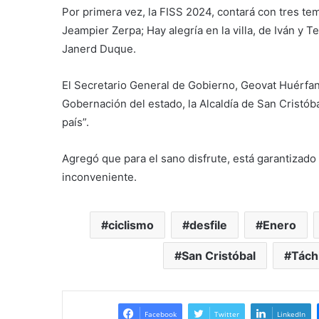
Por primera vez, la FISS 2024, contará con tres tema
Jeampier Zerpa; Hay alegría en la villa, de Iván y 
Janerd Duque.
El Secretario General de Gobierno, Geovat Huérfano
Gobernación del estado, la Alcaldía de San Cristóba
país”.
Agregó que para el sano disfrute, está garantizado 
inconveniente.
ciclismo
desfile
Enero
San Cristóbal
Tách
Facebook
Twitter
LinkedIn