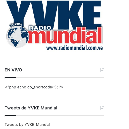
r
:
EN VIVO
<?php echo do_shortcode(‘‘); ?>
Tweets de YVKE Mundial
Tweets by YVKE_Mundial