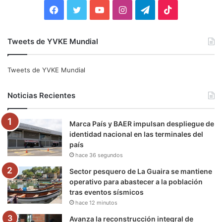
:
F
T
Y
I
T
T
a
w
o
n
e
i
Tweets de YVKE Mundial
c
i
u
s
l
k
e
t
T
t
e
T
Tweets de YVKE Mundial
b
t
u
a
g
o
Noticias Recientes
o
e
b
g
r
k
Marca País y BAER impulsan despliegue de
o
r
e
r
a
identidad nacional en las terminales del
país
k
a
m
hace 36 segundos
m
Sector pesquero de La Guaira se mantiene
operativo para abastecer a la población
tras eventos sísmicos
hace 12 minutos
Avanza la reconstrucción integral de