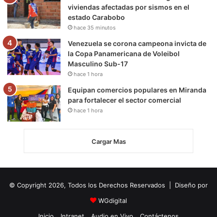
viviendas afectadas por sismos en el
estado Carabobo
hace 35 minutos
Venezuela se corona campeona invicta de
la Copa Panamericana de Voleibol
Masculino Sub-17
hace 1 hora
Equipan comercios populares en Miranda
para fortalecer el sector comercial
hace 1 hora
Cargar Mas
© Copyright 2026, Todos los Derechos Reservados | Diseño por
WGdigital
Inicio
Intranet
Audio en Vivo
Contáctenos