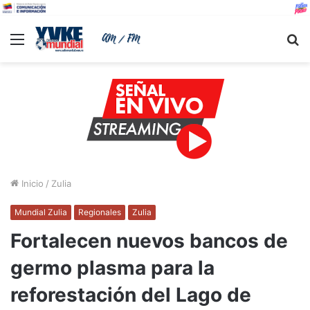
Menu
B
Inicio
/
Zulia
Mundial Zulia
Regionales
Zulia
Fortalecen nuevos bancos de
germo plasma para la
reforestación del Lago de