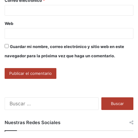
Correo electrónico
*
*
Web
Guardar mi nombre, correo electrónico y sitio web en este
navegador para la próxima vez que haga un comentario.
B
u
s
c
Nuestras Redes Sociales
a
r