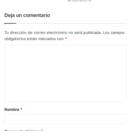
24/09/2014
Deja un comentario
Tu dirección de correo electrónico no será publicada.
Los campos
obligatorios están marcados con
*
C
o
m
e
n
t
a
Nombre
*
r
i
o