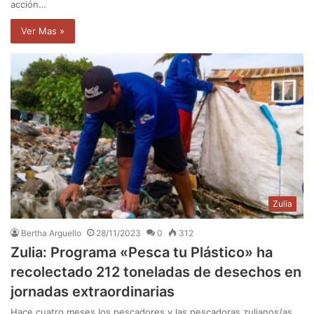
acción…
Ver Mas »
Zulia
Bertha Arguello
28/11/2023
0
312
Zulia: Programa «Pesca tu Plástico» ha
recolectado 212 toneladas de desechos en
jornadas extraordinarias
Hace cuatro meses los pescadores y las pescadoras zulianos/as,