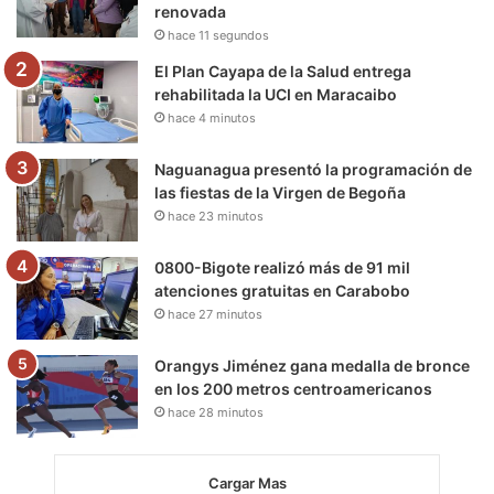
renovada
k
a
m
hace 11 segundos
m
El Plan Cayapa de la Salud entrega
rehabilitada la UCI en Maracaibo
hace 4 minutos
Naguanagua presentó la programación de
las fiestas de la Virgen de Begoña
hace 23 minutos
0800-Bigote realizó más de 91 mil
atenciones gratuitas en Carabobo
hace 27 minutos
Orangys Jiménez gana medalla de bronce
en los 200 metros centroamericanos
hace 28 minutos
Cargar Mas