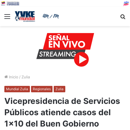
Menu
B
Inicio
/
Zulia
Mundial Zulia
Regionales
Zulia
Vicepresidencia de Servicios
Públicos atiende casos del
1×10 del Buen Gobierno