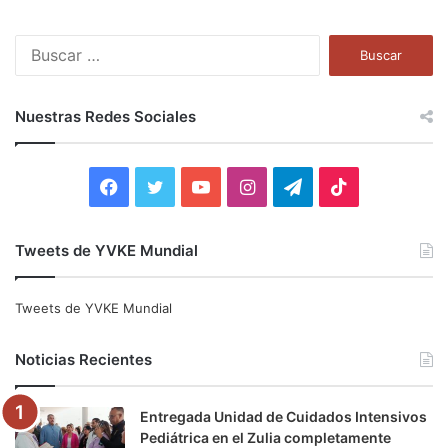
B
u
s
c
Nuestras Redes Sociales
a
r
:
F
T
Y
I
T
T
a
w
o
n
e
i
Tweets de YVKE Mundial
c
i
u
s
l
k
e
t
T
t
e
T
Tweets de YVKE Mundial
b
t
u
a
g
o
Noticias Recientes
o
e
b
g
r
k
Entregada Unidad de Cuidados Intensivos
o
r
e
r
a
Pediátrica en el Zulia completamente