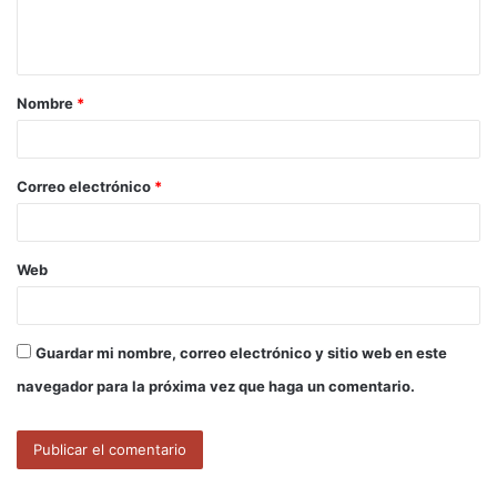
n
t
a
Nombre
*
r
i
o
Correo electrónico
*
*
Web
Guardar mi nombre, correo electrónico y sitio web en este
navegador para la próxima vez que haga un comentario.