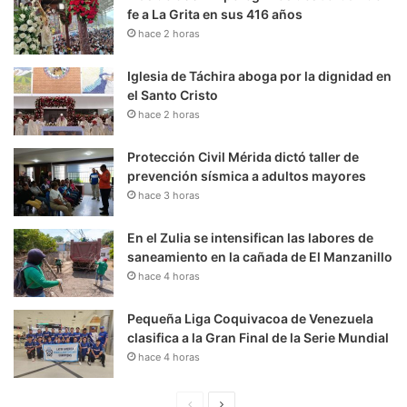
fe a La Grita en sus 416 años
hace 2 horas
Iglesia de Táchira aboga por la dignidad en
el Santo Cristo
hace 2 horas
Protección Civil Mérida dictó taller de
prevención sísmica a adultos mayores
hace 3 horas
En el Zulia se intensifican las labores de
saneamiento en la cañada de El Manzanillo
hace 4 horas
Pequeña Liga Coquivacoa de Venezuela
clasifica a la Gran Final de la Serie Mundial
hace 4 horas
P
S