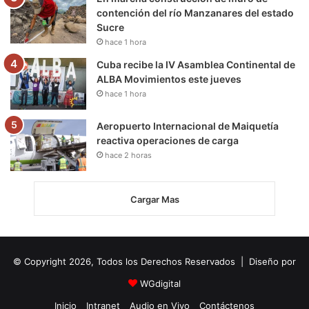
contención del río Manzanares del estado
Sucre
hace 1 hora
Cuba recibe la IV Asamblea Continental de
ALBA Movimientos este jueves
hace 1 hora
Aeropuerto Internacional de Maiquetía
reactiva operaciones de carga
hace 2 horas
Cargar Mas
© Copyright 2026, Todos los Derechos Reservados | Diseño por
WGdigital
Inicio
Intranet
Audio en Vivo
Contáctenos