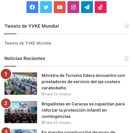
:
F
T
Y
I
T
T
a
w
o
n
e
i
Tweets de YVKE Mundial
c
i
u
s
l
k
e
t
T
t
e
T
Tweets de YVKE Mundial
b
t
u
a
g
o
Noticias Recientes
o
e
b
g
r
k
Ministra de Turismo lidera encuentro con
o
r
e
r
a
prestadores de servicio del eje costero
carabobeño
k
a
m
hace 25 minutos
m
Brigadistas en Caracas se capacitan para
reforzar la protección infantil en
contingencias
hace 45 minutos
En marcha construcción de muro de