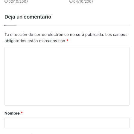
02/10/2007
04/10/2007
Deja un comentario
Tu dirección de correo electrónico no será publicada.
Los campos
obligatorios están marcados con
*
C
o
m
e
n
t
a
Nombre
*
r
i
o