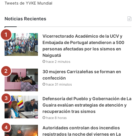
e
t
T
t
e
T
Tweets de YVKE Mundial
b
t
u
a
g
o
Noticias Recientes
o
e
b
g
r
k
Vicerrectorado Académico de la UCV y
o
r
e
r
a
Embajada de Portugal atendieron a 500
personas afectadas por los sismos en
k
a
m
Naiguatá
hace 2 minutos
m
30 mujeres Carrizaleñas se forman en
confección
hace 31 minutos
Defensoría del Pueblo y Gobernación de La
Guaira evalúan estrategias de atención y
recuperación tras sismos
hace 8 horas
Autoridades controlan dos incendios
registrados la noche del viernes en La