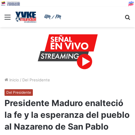
Menu
B
Inicio
/
Del Presidente
Del Presidente
Presidente Maduro enalteció
la fe y la esperanza del pueblo
al Nazareno de San Pablo