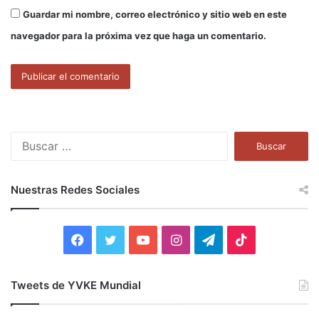
Guardar mi nombre, correo electrónico y sitio web en este
navegador para la próxima vez que haga un comentario.
B
u
s
c
Nuestras Redes Sociales
a
r
:
F
T
Y
I
T
T
a
w
o
n
e
i
Tweets de YVKE Mundial
c
i
u
s
l
k