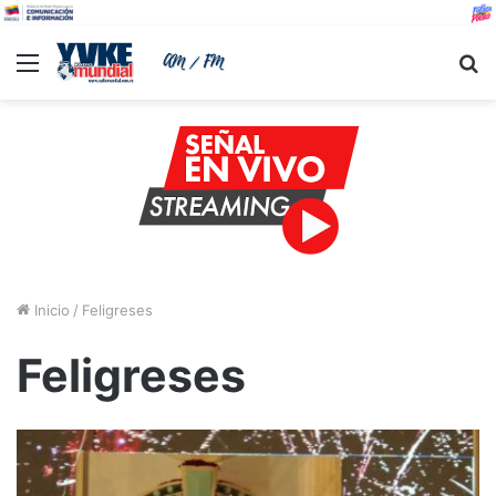
Menu
B
Inicio
/
Feligreses
Feligreses