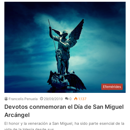
Efemérides
Francelis Penuela
29/09/2019
0
1.137
Devotos conmemoran el Día de San Miguel
Arcángel
El honor y la veneración a San Miguel, ha sido parte esencial de la
vida de la Iglesia desde sus…