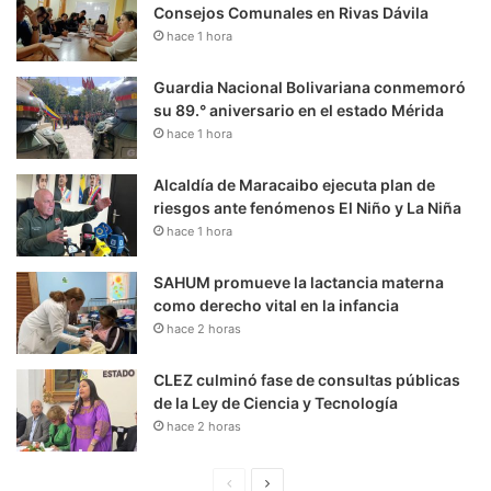
Consejos Comunales en Rivas Dávila
hace 1 hora
Guardia Nacional Bolivariana conmemoró
su 89.° aniversario en el estado Mérida
hace 1 hora
Alcaldía de Maracaibo ejecuta plan de
riesgos ante fenómenos El Niño y La Niña
hace 1 hora
SAHUM promueve la lactancia materna
como derecho vital en la infancia
hace 2 horas
CLEZ culminó fase de consultas públicas
de la Ley de Ciencia y Tecnología
hace 2 horas
P
S