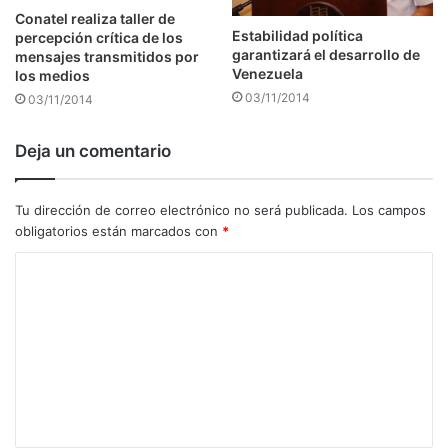
Conatel realiza taller de
Estabilidad política
percepción crítica de los
garantizará el desarrollo de
mensajes transmitidos por
Venezuela
los medios
03/11/2014
03/11/2014
Deja un comentario
Tu dirección de correo electrónico no será publicada.
Los campos
obligatorios están marcados con
*
C
o
m
e
n
t
a