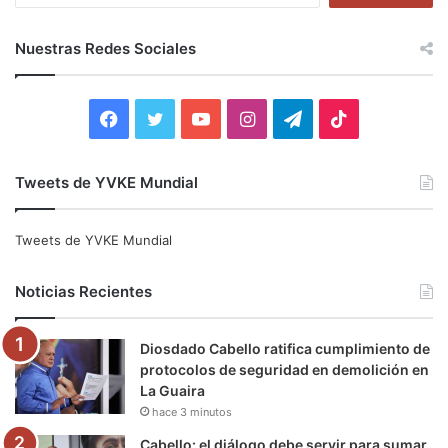
s
c
Nuestras Redes Sociales
a
r
:
F
T
Y
I
T
T
a
w
o
n
e
i
Tweets de YVKE Mundial
c
i
u
s
l
k
e
t
T
t
e
T
Tweets de YVKE Mundial
b
t
u
a
g
o
Noticias Recientes
o
e
b
g
r
k
Diosdado Cabello ratifica cumplimiento de
o
r
e
r
a
protocolos de seguridad en demolición en
La Guaira
k
a
m
hace 3 minutos
m
Cabello: el diálogo debe servir para sumar