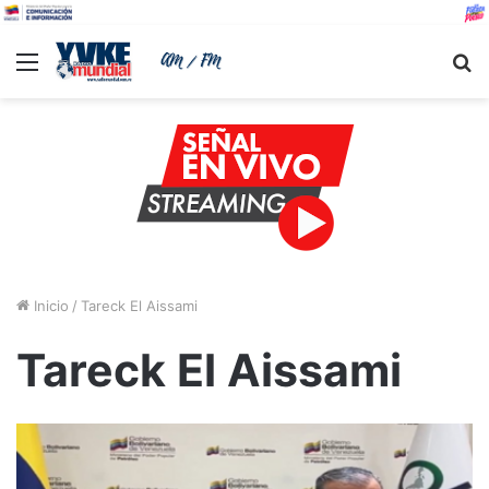
Menu
B
Inicio
/
Tareck El Aissami
Tareck El Aissami