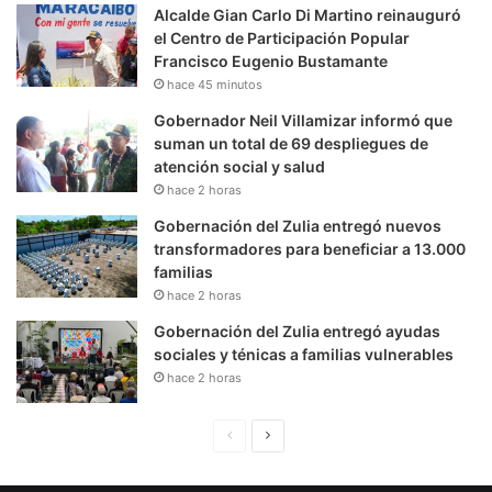
Alcalde Gian Carlo Di Martino reinauguró
el Centro de Participación Popular
Francisco Eugenio Bustamante
hace 45 minutos
Gobernador Neil Villamizar informó que
suman un total de 69 despliegues de
atención social y salud
hace 2 horas
Gobernación del Zulia entregó nuevos
transformadores para beneficiar a 13.000
familias
hace 2 horas
Gobernación del Zulia entregó ayudas
sociales y ténicas a familias vulnerables
hace 2 horas
P
S
á
i