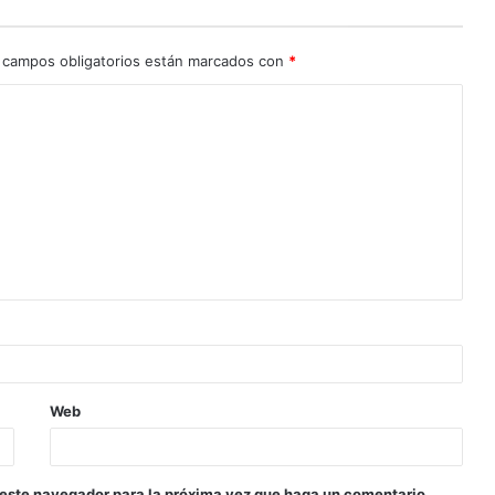
 campos obligatorios están marcados con
*
Web
 este navegador para la próxima vez que haga un comentario.