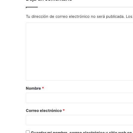
Tu dirección de correo electrónico no será publicada.
Los
C
o
m
e
n
t
a
Nombre
*
r
i
o
Correo electrónico
*
*
Guardar mi nombre, correo electrónico y sitio web en