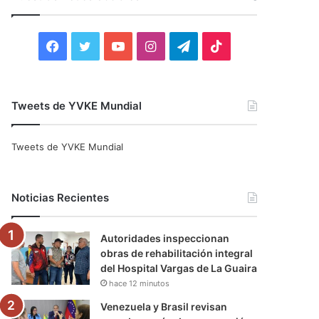
r
:
F
T
Y
I
T
T
a
w
o
n
e
i
c
i
u
s
l
k
Tweets de YVKE Mundial
e
t
T
t
e
T
Tweets de YVKE Mundial
b
t
u
a
g
o
o
e
b
g
r
k
Noticias Recientes
o
r
e
r
a
Autoridades inspeccionan
k
a
m
obras de rehabilitación integral
del Hospital Vargas de La Guaira
m
hace 12 minutos
Venezuela y Brasil revisan