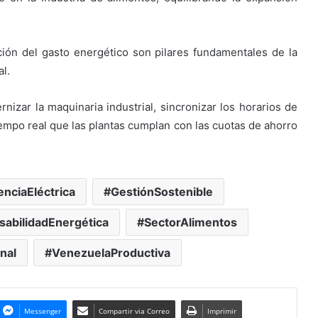
ación del gasto energético son pilares fundamentales de la
al.
nizar la maquinaria industrial, sincronizar los horarios de
iempo real que las plantas cumplan con las cuotas de ahorro
ienciaEléctrica
GestiónSostenible
abilidadEnergética
SectorAlimentos
nal
VenezuelaProductiva
Messenger
Compartir via Correo
Imprimir