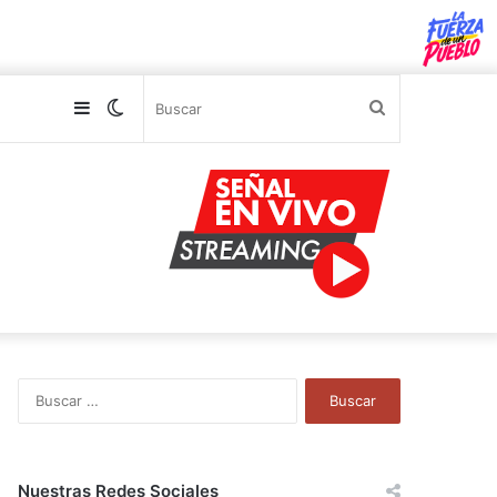
Sidebar
Switch
Buscar
skin
B
u
s
c
a
Nuestras Redes Sociales