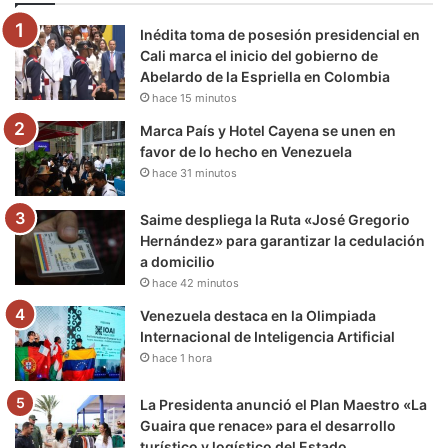
o
e
b
g
r
k
Inédita toma de posesión presidencial en
o
r
e
r
a
Cali marca el inicio del gobierno de
Abelardo de la Espriella en Colombia
k
a
m
hace 15 minutos
m
Marca País y Hotel Cayena se unen en
favor de lo hecho en Venezuela
hace 31 minutos
Saime despliega la Ruta «José Gregorio
Hernández» para garantizar la cedulación
a domicilio
hace 42 minutos
Venezuela destaca en la Olimpiada
Internacional de Inteligencia Artificial
hace 1 hora
La Presidenta anunció el Plan Maestro «La
Guaira que renace» para el desarrollo
turístico y logístico del Estado