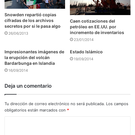
Snowden repartió copias
cifradas de los archivos
Caen cotizaciones del
secretos por si le pasa algo
petróleo en EE.UU. por
incremento de inventarios
26/06/2013
23/01/2014
Impresionantes imágenes de
Estado Islámico
la erupción del volcán
19/09/2014
Bardarbunga en Islandia
16/09/2014
Deja un comentario
Tu dirección de correo electrónico no será publicada.
Los campos
obligatorios están marcados con
*
C
o