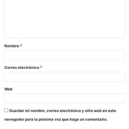
m
e
n
t
a
Nombre
*
r
i
o
Correo electrónico
*
*
Web
Guardar mi nombre, correo electrónico y sitio web en este
navegador para la próxima vez que haga un comentario.