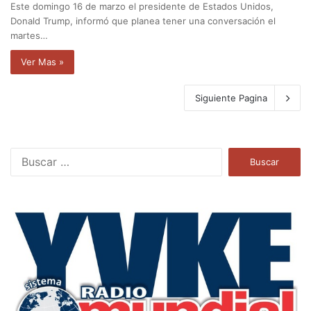
Este domingo 16 de marzo el presidente de Estados Unidos,
Donald Trump, informó que planea tener una conversación el
martes…
Ver Mas »
Siguiente Pagina
B
u
s
c
a
r
: