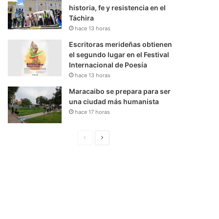
historia, fe y resistencia en el
Táchira
hace 13 horas
Escritoras merideñas obtienen
el segundo lugar en el Festival
Internacional de Poesía
hace 13 horas
Maracaibo se prepara para ser
una ciudad más humanista
hace 17 horas
P
S
á
i
g
g
i
u
n
i
a
e