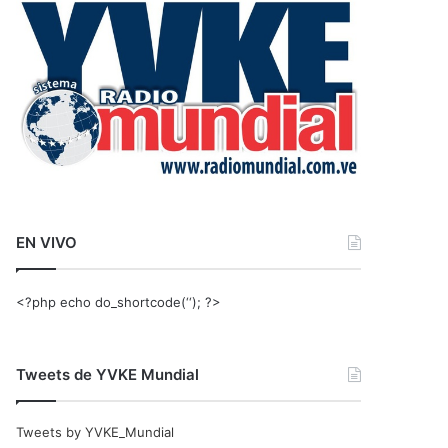
r
:
EN VIVO
<?php echo do_shortcode(‘‘); ?>
Tweets de YVKE Mundial
Tweets by YVKE_Mundial