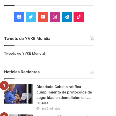
r
:
F
T
Y
I
T
T
a
w
o
n
e
i
c
i
u
s
l
k
Tweets de YVKE Mundial
e
t
T
t
e
T
Tweets de YVKE Mundial
b
t
u
a
g
o
o
e
b
g
r
k
Noticias Recientes
o
r
e
r
a
Diosdado Cabello ratifica
k
a
m
cumplimiento de protocolos de
seguridad en demolición en La
m
Guaira
hace 3 minutos