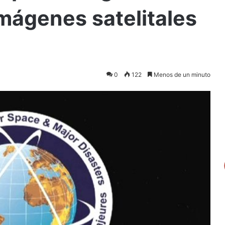
imágenes satelitales
0
122
Menos de un minuto