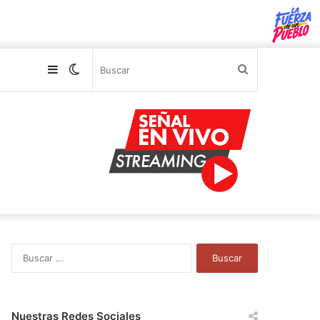
Sidebar
Switch
Buscar
skin
B
u
s
c
a
Nuestras Redes Sociales