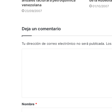
anuales facturará petroquímica
de la Rubéola
venezolana
01/10/2007
23/09/2007
Deja un comentario
Tu dirección de correo electrónico no será publicada.
Los
C
o
m
e
n
t
a
Nombre
*
r