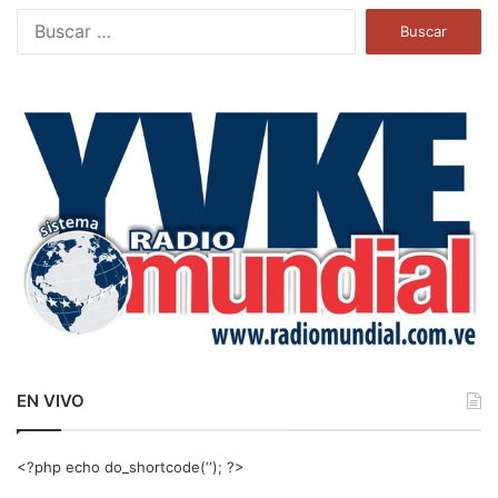
B
u
s
c
a
r
:
EN VIVO
<?php echo do_shortcode(‘‘); ?>