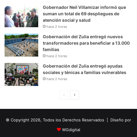
Gobernador Neil Villamizar informó que
suman un total de 69 despliegues de
atención social y salud
hace 2 horas
Gobernación del Zulia entregó nuevos
transformadores para beneficiar a 13.000
familias
hace 2 horas
Gobernación del Zulia entregó ayudas
sociales y ténicas a familias vulnerables
hace 2 horas
P
S
á
i
g
g
© Copyright 2026, Todos los Derechos Reservados | Diseño por
i
u
n
i
WGdigital