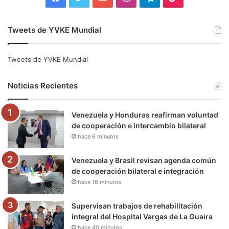
a
w
o
n
e
i
Tweets de YVKE Mundial
c
i
u
s
l
k
e
t
T
t
e
T
Tweets de YVKE Mundial
b
t
u
a
g
o
Noticias Recientes
o
e
b
g
r
k
Venezuela y Honduras reafirman voluntad
o
r
e
r
a
de cooperación e intercambio bilateral
hace 6 minutos
k
a
m
m
Venezuela y Brasil revisan agenda común
de cooperación bilateral e integración
hace 16 minutos
Supervisan trabajos de rehabilitación
integral del Hospital Vargas de La Guaira
hace 40 minutos