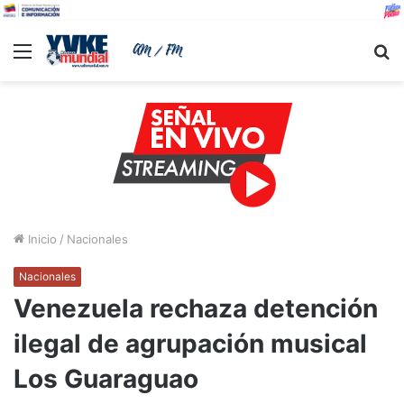
Menu
B
Inicio
/
Nacionales
Nacionales
Venezuela rechaza detención
ilegal de agrupación musical
Los Guaraguao