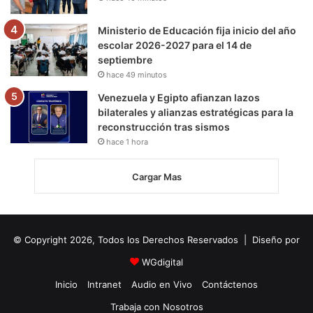
Ministerio de Educación fija inicio del año
escolar 2026-2027 para el 14 de
septiembre
hace 49 minutos
Venezuela y Egipto afianzan lazos
bilaterales y alianzas estratégicas para la
reconstrucción tras sismos
hace 1 hora
Cargar Mas
© Copyright 2026, Todos los Derechos Reservados | Diseño por
WGdigital
Inicio
Intranet
Audio en Vivo
Contáctenos
Trabaja con Nosotros