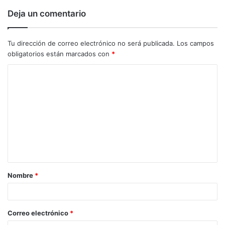
Deja un comentario
Tu dirección de correo electrónico no será publicada.
Los campos
obligatorios están marcados con
*
C
o
m
e
n
t
a
Nombre
*
r
i
o
Correo electrónico
*
*