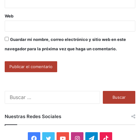
Web
Guardar mi nombre, correo electrónico y sitio web en este
navegador para la próxima vez que haga un comentario.
B
u
s
c
Nuestras Redes Sociales
a
r
:
F
T
Y
I
T
T